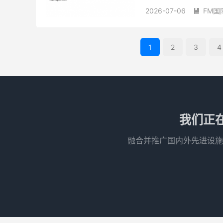
织战略、运营效率、资产价
2026-07-06
FM国

1
2
3
4
我们正
融合并推广国内外先进设施