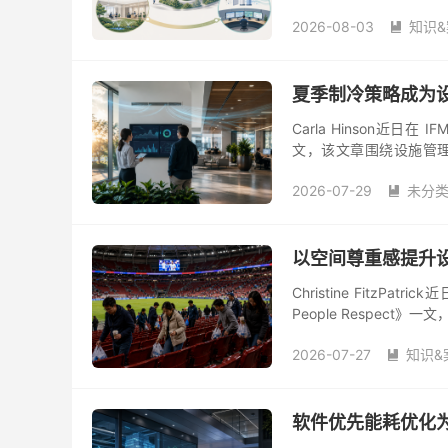
市”概念在低碳城市与区域
2026-08-03
知识&

夏季制冷策略成为
Carla Hinson近日在
文，该文章围绕设施管
点、标准化落地经验与前沿
2026-07-29
未分

以空间尊重感提升
Christine FitzPa
People Respe
了行业现有实践痛点、...
2026-07-27
知识&

软件优先能耗优化