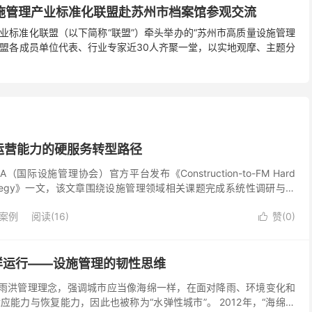
施管理产业标准化联盟赴苏州市档案馆参观交流
产业标准化联盟（以下简称“联盟”）牵头举办的“苏州市高质量设施管理
盟各成员单位代表、行业专家近30人齐聚一堂，以实地观摩、主题分
运营能力的硬服务转型路径
IFMA（国际设施管理协会）官方平台发布《Construction-to-FM Hard
tion Strategy》一文，该文章围绕设施管理领域相关课题完成系统性调研与行
案例
阅读(16)
赞(
0
)

样运行——设施管理的韧性思维
市雨洪管理理念，强调城市应当像海绵一样，在面对降雨、环境变化和
能力与恢复能力，因此也被称为“水弹性城市”。 2012年，“海绵城