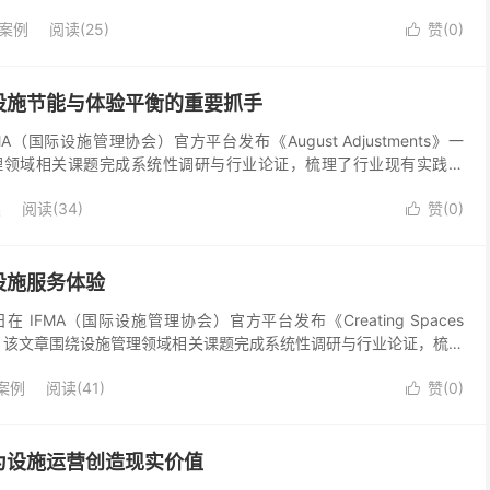
发展相关论坛上被提出。2013年召开的中央...
案例
阅读(25)
赞(
0
)

设施节能与体验平衡的重要抓手
 IFMA（国际设施管理协会）官方平台发布《August Adjustments》一
理领域相关课题完成系统性调研与行业论证，梳理了行业现有实践痛
管理逻辑，其研究结论和...
类
阅读(34)
赞(
0
)

设施服务体验
trick近日在 IFMA（国际设施管理协会）官方平台发布《Creating Spaces
ct》一文，该文章围绕设施管理领域相关课题完成系统性调研与行业论证，梳理
案例
阅读(41)
赞(
0
)

为设施运营创造现实价值