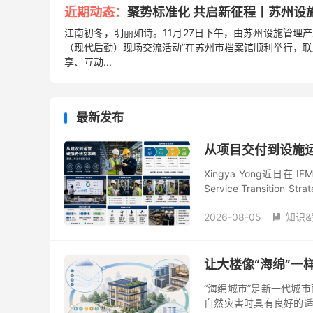
近期动态：
聚势标准化 共启新征程丨苏州设
江南初冬，明丽如诗。11月27日下午，由苏州设施管理
（现代后勤）现场交流活动”在苏州市档案馆顺利举行，联
享、互动...
最新发布
从项目交付到设施
Xingya Yong近日在 
Service Transi
业论证，梳...
2026-08-05
知识&

让大楼像“海绵”一
“海绵城市”是新一代城
自然灾害时具有良好的适应