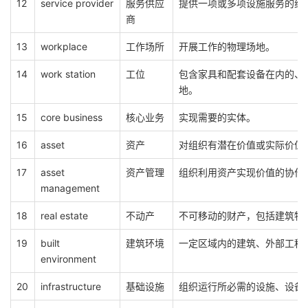
12
service provider
服务供应
提供一项或多项设施服务的组
商
13
workplace
工作场所
开展工作的物理场地。
14
work station
工位
包含家具和配套设备在内的、
地。
15
core business
核心业务
实现需要的实体。
16
asset
资产
对组织有潜在价值或实际价值
17
asset
资产管理
组织利用资产实现价值的协作
management
18
real estate
不动产
不可移动的财产，包括建筑物
19
built
建筑环境
一定区域内的建筑、外部工程
environment
20
infrastructure
基础设施
组织运行所必需的设施、设备