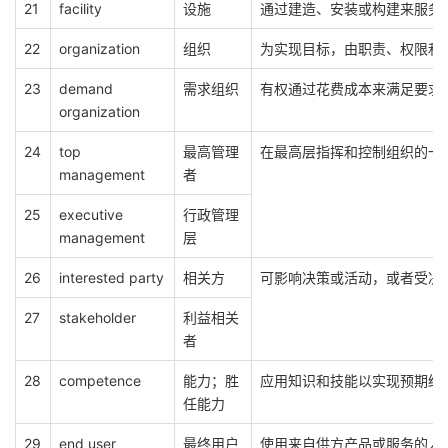
21
facility
设施
通过建造、安装或构建来服务
22
organization
组织
为实现目标，由职责、权限和
23
demand
需求组织
有权通过花费成本来满足要求
organization
24
top
最高管理
在最高层指挥和控制组织的一
management
者
25
executive
行政管理
management
层
26
interested party
相关方
可影响决策或活动，或者受决
27
stakeholder
利益相关
者
28
competence
能力；胜
应用知识和技能以实现预期结
任能力
29
end user
最终用户
使用来自供方产品或服务的人