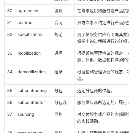
30
agreement
协议
在需求组织和服务或产品供应
31
contract
合同
双方当事人约定进行产品交换
32
specification
规范
为了使服务供应商明确其要满
织提出的过程所进行的详细说
33
mobilization
进场
根据设施管理协议的规定，对
源、体系、数据和程序的阶段
34
demobilization
退场
根据设施管理协议的规定，将
段。
35
subcontracting
分包
选定分包商的过程。
36
subcontractor
分包商
服务供应商所选定的、履行设
37
sourcing
寻购
对交付服务或产品的内部服务
的实践活动。
38
procurement
采购
从供方获取商品或服务的活动