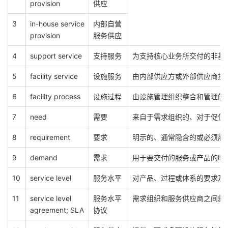
provision
供应
3
in-house service
内部自营
provision
服务供应
4
support service
支持服务
为支持核心业务所交付的非基
5
facility service
设施服务
由内部供应方或外部供应商提
6
facility process
设施过程
由设施管理组织整合和管理的
7
need
需要
来自于需求组织的、对于促使
8
requirement
要求
明示的、通常隐含的或必须履
9
demand
需求
用于要交付的服务或产品的明
10
service level
服务水平
对产品、过程或体系的要求及
11
service level
服务水平
需求组织和服务供应商之间就
agreement; SLA
协议