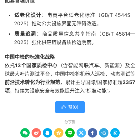
​配套管理价值​
​适老化设计​
​：电商平台适老化标准（GB/T 45445—
2025）推动公共设施界面无障碍改造。
​质量追溯​
​：商品质量信息共享指南（GB/T 45814—
2025）强化供应链设备质检透明度。
​中国中检的标准化战略​
依托​
​13个国家质检中心​
​（含智能网联汽车、新能源）及全
球最大叶片测试平台，中国中检将机器人巡检、动态测试等​
前沿技术转化为行业规范​
​，累计主导国际/国家标准超​
​2357
项​
​，持续为设施安全与效能提升注入“标准动能”。
赞(
0
)

分享到








