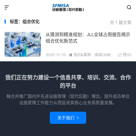


标签：组合优化
共 1 篇文章
从猜测到精准规划：JLL全球占用报告揭示
组合优化新范式
2025-11-10
知识&案例
阅读(368)
赞(
0
)


我们正在努力建设一个信息共享、培训、交流、合作
的平台
融合并推广国内外先进设施管理（现代后勤）理念，提升成员单位
设施管理工作能力从而促进其核心业务高质量发展。
关于我们
