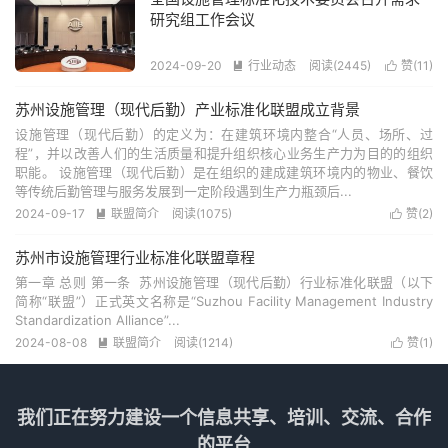
研究组工作会议
2024-09-20
行业动态
阅读(2445)
赞(
11
)


苏州设施管理（现代后勤）产业标准化联盟成立背景
设施管理（现代后勤）的定义为：在建筑环境内整合“人员、场所、过
程”，并以改善人们的生活质量和提升组织核心业务生产力为目的的组织
职能。 设施管理（现代后勤）是在组织的建成建筑环境内的物业、餐饮
等传统后勤管理与服务发展到一定阶段遇到生产力瓶颈后...
2024-09-17
联盟简介
阅读(1075)
赞(
2
)


苏州市设施管理行业标准化联盟章程
第一章 总则 第一条 苏州设施管理（现代后勤）行业标准化联盟（以下
简称“联盟”）正式英文名称是“Suzhou Facility Management Industry
Standardization Alliance”...
2024-08-08
联盟简介
阅读(1214)
赞(
1
)


我们正在努力建设一个信息共享、培训、交流、合作
的平台