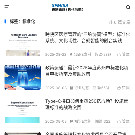


标签：标准化
共 6 篇文章
跨院区医疗管理的“三脑协同”模型：标准化
系统、文化韧性、合规智能的融合实践
2025-08-22
知识&案例
阅读(288)
赞(
0
)


政策速递：最新2025年度苏州市标准化项
目申报指南及资助政策
2025-08-08
行业动态
阅读(653)
赞(
0
)


Type-C接口如何重塑250亿市场？设施管
理标准的战略突围
2025-08-08
知识&案例
阅读(322)
赞(
0
)


全国设施管理标准化技术委员会召开需求